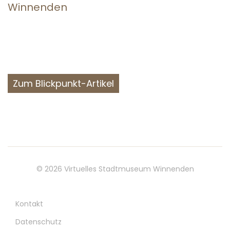
Winnenden
Zum Blickpunkt-Artikel
Social
menu
© 2026
Virtuelles Stadtmuseum Winnenden
Kontakt
Datenschutz